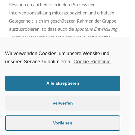
Ressourcen authentisch in den Prozess der
Interventionsbildung miteinzubeziehen und erhalten
Gelegenheit, sich im geschützten Rahmen der Gruppe
auszuprobieren, so dass auch die
spontane Entwicklung
kreativer Interventionen
trainiert wird. Nicht zuletzt
enthält die Weiterbildung
Selbsterfahrungsanteile
und
bietet einen ersten
Einblick in die gestalttherapeutische
Wir verwenden Cookies, um unsere Website und
Arbeit mit Gruppen
.
unseren Service zu optimieren.
Cookie-Richtlinie
Alle akzeptieren
verwerfen
Facebook
Empfehlen
Vorlieben